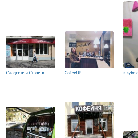
Сладости и Страсти
CoffeeUP
maybe 