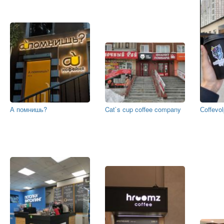
А помнишь?
Cat`s cup coffee company
Сoffevo