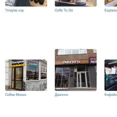
?maybe cup
Coffe To Go
Espres
Coffee Moose
Диалоги
Кофейн