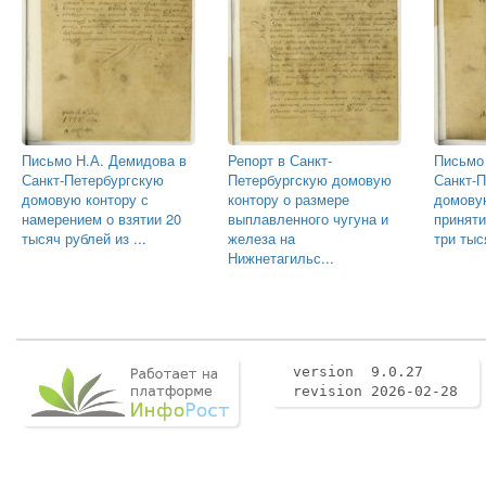
Письмо Н.А. Демидова в
Репорт в Санкт-
Письмо
Санкт-Петербургскую
Петербургскую домовую
Санкт-
домовую контору с
контору о размере
домову
намерением о взятии 20
выплавленного чугуна и
приняти
тысяч рублей из ...
железа на
три тыс
Нижнетагильс...
version 9.0.27
revision 2026-02-28