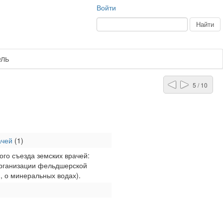
Войти
ель
5 / 10
ачей
(1)
ого съезда земских врачей:
организации фельдшерской
, о минеральных водах).