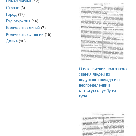
Номер закона
(12)
Страна
(8)
Город
(17)
Год открытия
(16)
Количество линий
(7)
Количество станций
(15)
Длина
(16)
О исключении приказного
звания людей из
подушного оклада и о
неопределении в
статскую службу из
купе...